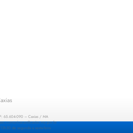
axias
EP: 65.604-090 – Caxias / MA
: sec.comunicacao@caxias.ma.gov.br
13h30 de segunda a sexta-feira