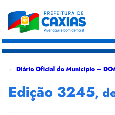
Caxias
Governo
Sec
← Diário Oficial do Município – D
Edição 3245
, d