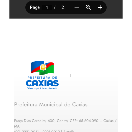
Prefeitura Municipal de Caxias
Praça Dias Carneiro, 600, Centro, CEP: 65.604-090 – Caxias /
MA
(99) 2221-0011 · 2221-0012 | E-mail: