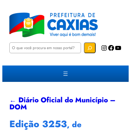
P
Instagram
Facebook
YouTube
e
s
q
u
i
s
a
r
← Diário Oficial do Município –
DOM
Edição 3253
, de