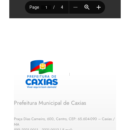
Prefeitura Municipal de Caxias
Praça Dias Carneiro, 600, Centro, CEP: 65.604-090 – Caxias /
MA
(99) 2221-0011 · 2221-0012 | E-mail: