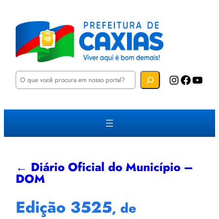
P
Instagram
Facebook
YouTube
e
s
q
u
i
s
a
r
← Diário Oficial do Município –
DOM
Edição 3525
, de