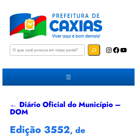
P
Instagram
Facebook
YouTube
e
s
q
u
i
s
a
r
← Diário Oficial do Município –
DOM
Edição 3552
, de