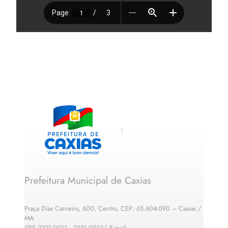
Prefeitura Municipal de Caxias
Praça Dias Carneiro, 600, Centro, CEP: 65.604-090 – Caxias /
MA
(99) 2221-0011 · 2221-0012 | E-mail: