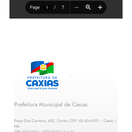
Prefeitura Municipal de Caxias
Praça Dias Carneiro, 600, Centro, CEP: 65.604-090 – Caxias /
MA
(99) 2221-0011 · 2221-0012 | E-mail: