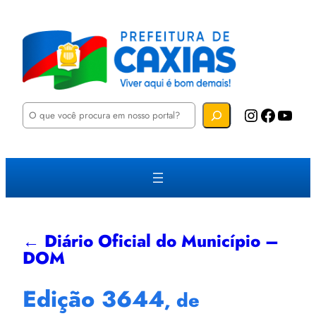
P
Instagram
Facebook
YouTube
e
s
q
u
i
s
a
r
← Diário Oficial do Município –
DOM
Edição 3644
, de