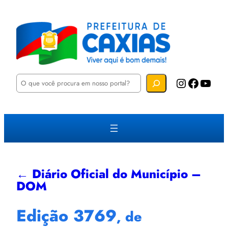
P
Instagram
Facebook
YouTube
e
s
q
u
i
s
a
r
← Diário Oficial do Município –
DOM
Edição 3769
, de