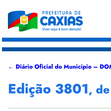
Caxias
Governo
Sec
← Diário Oficial do Município – D
Edição 3801
, d