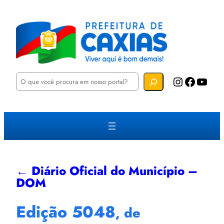
P
Instagram
Facebook
YouTube
e
s
q
u
i
s
a
r
← Diário Oficial do Município –
DOM
Edição 5048
, de