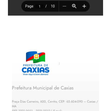
Prefeitura Municipal de Caxias
Praça Dias Carneiro, 600, Centro, CEP: 65.604-090 – Caxias /
MA
(99) 2221-0011 · 2221-0012 | E-mail: