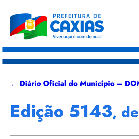
Caxias
Governo
Sec
← Diário Oficial do Município – D
Edição 5143
, d