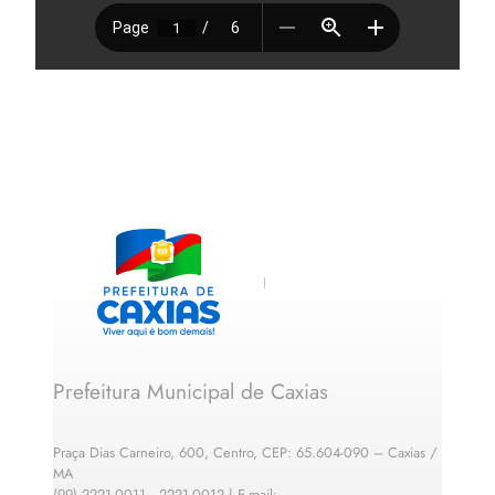
Prefeitura Municipal de Caxias
Praça Dias Carneiro, 600, Centro, CEP: 65.604-090 – Caxias /
MA
(99) 2221-0011 · 2221-0012 | E-mail: