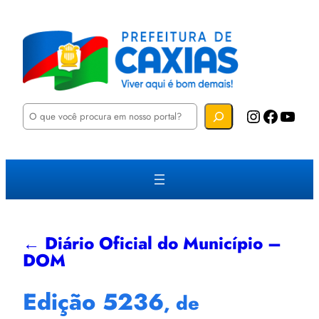
P
Instagram
Facebook
YouTube
e
s
q
u
i
s
a
r
← Diário Oficial do Município –
DOM
Edição 5236
, de