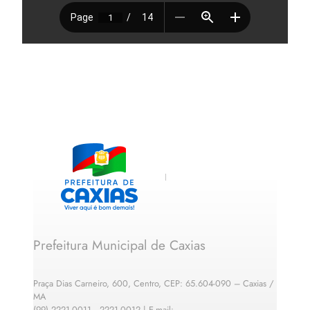
Prefeitura Municipal de Caxias
Praça Dias Carneiro, 600, Centro, CEP: 65.604-090 – Caxias /
MA
(99) 2221-0011 · 2221-0012 | E-mail: