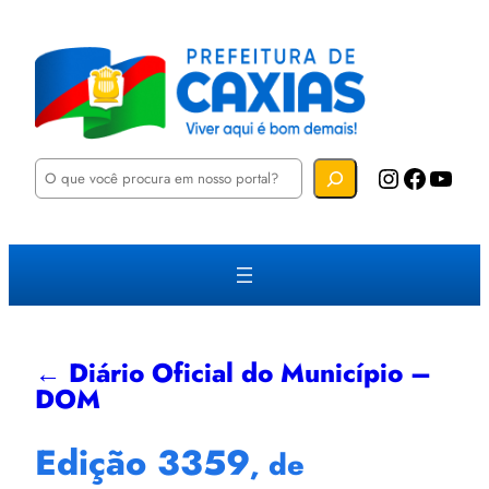
P
Instagram
Facebook
YouTube
e
s
q
u
i
s
a
r
← Diário Oficial do Município –
DOM
Edição 3359
, de