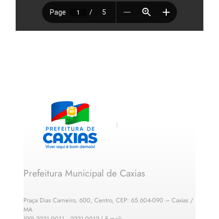
Prefeitura Municipal de Caxias
Praça Dias Carneiro, 600, Centro, CEP: 65.604-090 – Caxias /
MA
(99) 2221-0011 · 2221-0012 | E-mail: