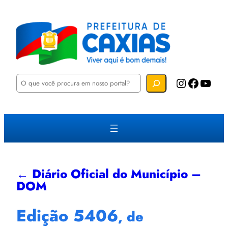
P
Instagram
Facebook
YouTube
e
s
q
u
i
s
a
r
← Diário Oficial do Município –
DOM
Edição 5406
, de