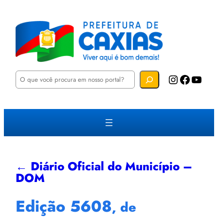
P
Instagram
Facebook
YouTube
e
s
q
u
i
s
a
r
← Diário Oficial do Município –
DOM
Edição 5608
, de