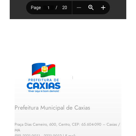
Prefeitura Municipal de Caxias
Praça Dias Carneiro, 600, Centro, CEP: 65.604-090 – Caxias /
MA
(99) 2221-0011 · 2221-0012 | E-mail: