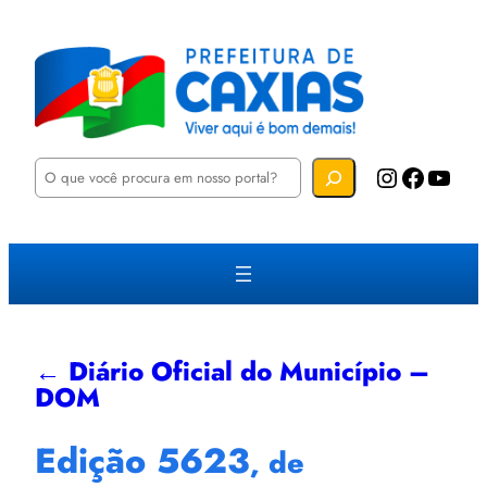
P
Instagram
Facebook
YouTube
e
s
q
u
i
s
a
r
← Diário Oficial do Município –
DOM
Edição 5623
, de