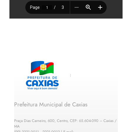
Prefeitura Municipal de Caxias
Praça Dias Carneiro, 600, Centro, CEP: 65.604-090 – Caxias /
MA
(99) 2221-0011 · 2221-0012 | E-mail: