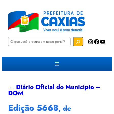
P
Instagram
Facebook
YouTube
e
s
q
u
i
s
a
r
← Diário Oficial do Município –
DOM
Edição 5668
, de