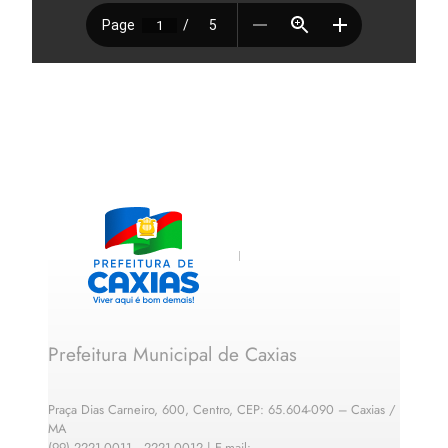
Prefeitura Municipal de Caxias
Praça Dias Carneiro, 600, Centro, CEP: 65.604-090 – Caxias /
MA
(99) 2221-0011 · 2221-0012 | E-mail: