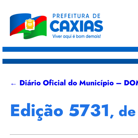
Caxias
Governo
Sec
← Diário Oficial do Município – D
Edição 5731
, d