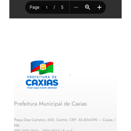
Prefeitura Municipal de Caxias
Praça Dias Carneiro, 600, Centro, CEP: 65.604-090 – Caxias /
MA
(99) 2221-0011 · 2221-0012 | E-mail: