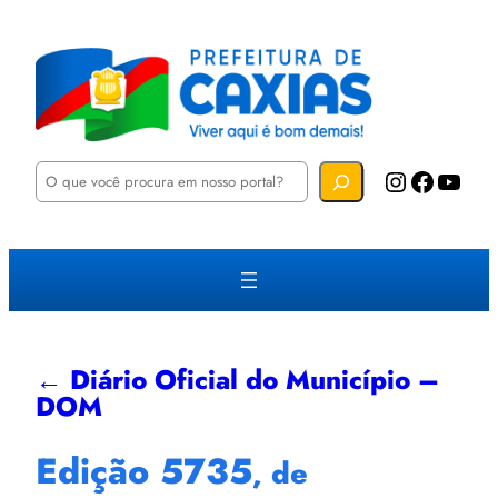
P
Instagram
Facebook
YouTube
e
s
q
u
i
s
a
r
← Diário Oficial do Município –
DOM
Edição 5735
, de