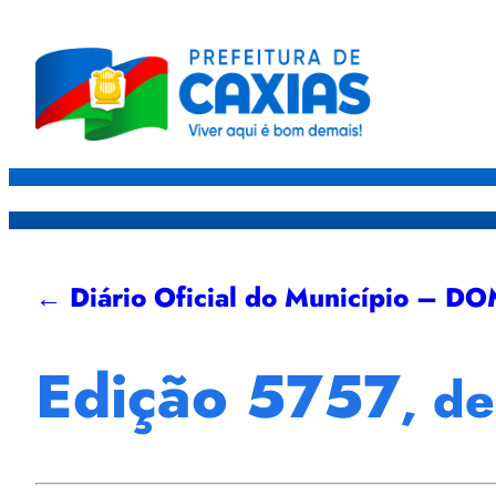
Caxias
Governo
Sec
← Diário Oficial do Município – D
Edição 5757
, d