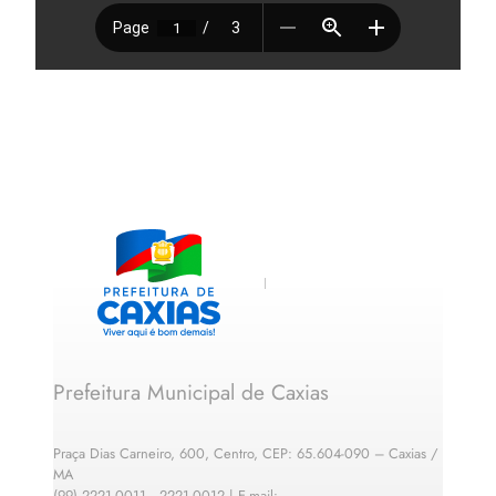
Prefeitura Municipal de Caxias
Praça Dias Carneiro, 600, Centro, CEP: 65.604-090 – Caxias /
MA
(99) 2221-0011 · 2221-0012 | E-mail: