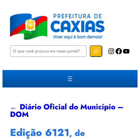
P
Instagram
Facebook
YouTube
e
s
q
u
i
s
a
r
← Diário Oficial do Município –
DOM
Edição 6121
, de