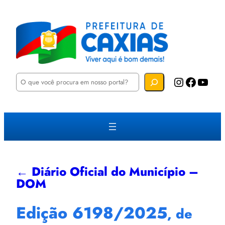
P
Instagram
Facebook
YouTube
e
s
q
u
i
s
a
r
← Diário Oficial do Município –
DOM
Edição 6198/2025
, de