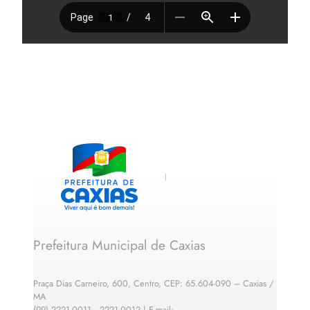
Prefeitura Municipal de Caxias
Praça Dias Carneiro, 600, Centro, CEP: 65.604-090 – Caxias /
MA
(99) 2221-0011 · 2221-0012 | E-mail: