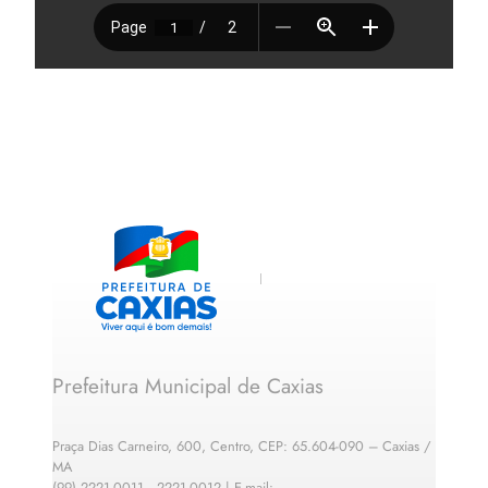
Prefeitura Municipal de Caxias
Praça Dias Carneiro, 600, Centro, CEP: 65.604-090 – Caxias /
MA
(99) 2221-0011 · 2221-0012 | E-mail: