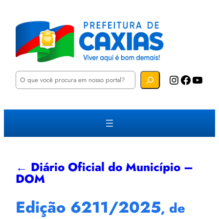
P
Instagram
Facebook
YouTube
e
s
q
u
i
s
a
r
← Diário Oficial do Município –
DOM
Edição 6211/2025
, de