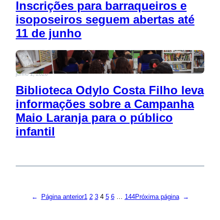
Inscrições para barraqueiros e
isoposeiros seguem abertas até
11 de junho
junho 1, 2026
Biblioteca Odylo Costa Filho leva
informações sobre a Campanha
Maio Laranja para o público
infantil
←
Página anterior
1
2
3
4
5
6
…
144
Próxima página
→