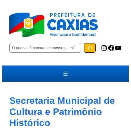
P
Instagram
Facebook
YouTube
e
s
q
u
i
s
a
r
Secretaria Municipal de
Cultura e Patrimônio
Histórico