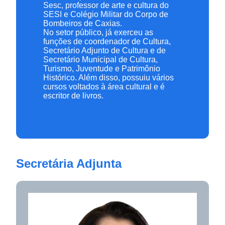
Sesc, professor de arte e cultura do
SESI e Colégio Militar do Corpo de
Bombeiros de Caxias.
No setor público, já exerceu as
funções de coordenador de Cultura,
Secretário Adjunto de Cultura e de
Secretário Municipal de Cultura,
Turismo, Juventude e Patrimônio
Histórico. Além disso, possuiu vários
cursos voltados à área cultural e é
escritor de livros.
Secretária Adjunta