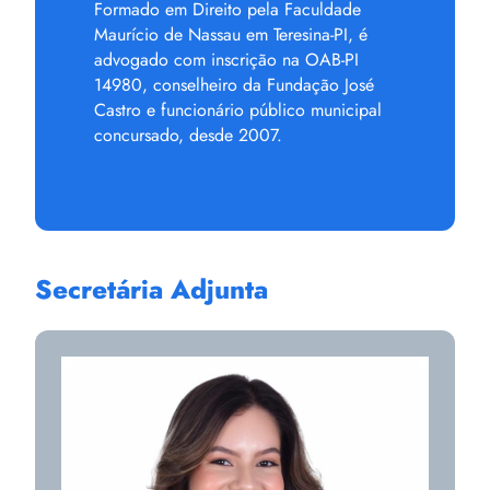
Formado em Direito pela Faculdade
Maurício de Nassau em Teresina-PI, é
advogado com inscrição na OAB-PI
14980, conselheiro da Fundação José
Castro e funcionário público municipal
concursado, desde 2007.
Secretária Adjunta