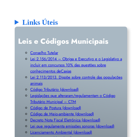
Links Úteis
Leis e Códigos Municipais
Conselho Tutelar
Lei 2.156/2014 – Obriga e Executivo e o Legislativo a
incluir em concursos 10% das questões sobre
conhecimentos deCaxias
Lei 2.113/2013. Dispõe sobre controle das populações
animais
Código Tributário (download)
Legislações que alteraram/regulamentam o Código
Tributário Municipal – CTM
Código de Postura (download)
Código de Meio-ambiente (download)
Decreto Nota Fiscal Eletrônica (download)
Lei que regulamenta emissões sonoras (download)
Licenciamento Ambiental (download)