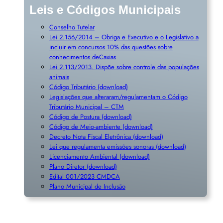
Leis e Códigos Municipais
Conselho Tutelar
Lei 2.156/2014 – Obriga e Executivo e o Legislativo a
incluir em concursos 10% das questões sobre
conhecimentos deCaxias
Lei 2.113/2013. Dispõe sobre controle das populações
animais
Código Tributário (download)
Legislações que alteraram/regulamentam o Código
Tributário Municipal – CTM
Código de Postura (download)
Código de Meio-ambiente (download)
Decreto Nota Fiscal Eletrônica (download)
Lei que regulamenta emissões sonoras (download)
Licenciamento Ambiental (download)
Plano Diretor (download)
Edital 001/2023 CMDCA
Plano Municipal de Inclusã
o