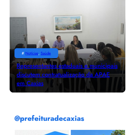
#
Notícias
, 
Saúde
Representantes estaduais e municipais
discutem contratualização da APAE
em Caxias
@prefeituradecaxias