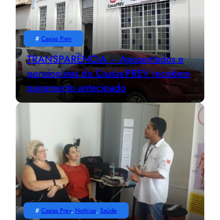
#
Caxias Prev
TRANSPARÊNCIA – Aposentados e
pensionistas do Caxias-PREV recebem
pagamento antecipado
#
Caxias Prev
, 
Notícias
, 
Saúde