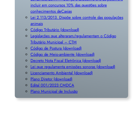
incluir em concursos 10% das questões sobre
conhecimentos deCaxias
Lei 2.113/2013. Dispõe sobre controle das populações
animais
Código Tributário (download)
Legislações que alteraram/regulamentam o Código
Tributário Municipal – CTM
Código de Postura (download)
Código de Meio-ambiente (download)
Decreto Nota Fiscal Eletrônica (download)
Lei que regulamenta emissões sonoras (download)
Licenciamento Ambiental (download)
Plano Diretor (download)
Edital 001/2023 CMDCA
Plano Municipal de Inclusã
o