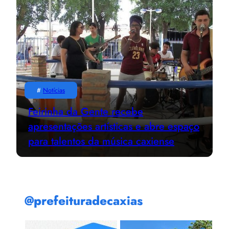
#
Notícias
Feirinha da Gente recebe
apresentações artísticas e abre espaço
para talentos da música caxiense
@prefeituradecaxias