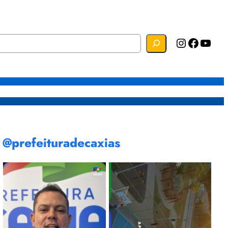
Instagram
Facebook
YouTube
s
Mapa do Site
Webmail
@prefeituradecaxias