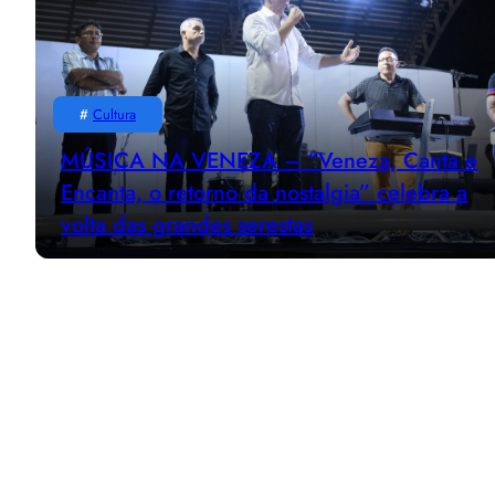
#
Cultura
MÚSICA NA VENEZA – “Veneza, Canta e
Encanta, o retorno da nostalgia” celebra a
volta das grandes serestas