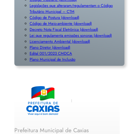
Legislações que alteraram/regulamentam o Código
Tributário Municipal – CTM
Código de Postura (download)
Código de Meio-ambiente (download)
Decreto Nota Fiscal Eletrônica (download)
Lei que regulamenta emissões sonoras (download)
Licenciamento Ambiental (download)
Plano Diretor (download)
Edital 001/2023 CMDCA
Plano Municipal de Inclusã
o
Prefeitura Municipal de Caxias