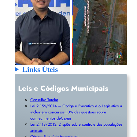
Links Úteis
Leis e Códigos Municipais
Conselho Tutelar
Lei 2.156/2014 – Obriga e Executivo e o Legislativo a
incluir em concursos 10% das questões sobre
conhecimentos deCaxias
Lei 2.113/2013. Dispõe sobre controle das populações
animais
Código Tributário (download)