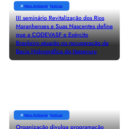
#
Meio Ambiente
, 
Notícias
III seminário Revitalização dos Rios
Maranhenses e Suas Nascentes define
que a CODEVASF e Exército
Brasileiro atuarão na recuperação da
Bacia Hidrográfica do Itapecuru
#
Meio Ambiente
, 
Notícias
Organização divulga programação