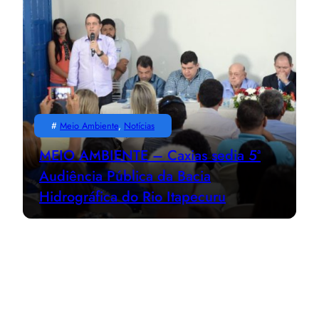
#
Meio Ambiente
, 
Notícias
MEIO AMBIENTE – Caxias sedia 5ª
Audiência Pública da Bacia
Hidrográfica do Rio Itapecuru