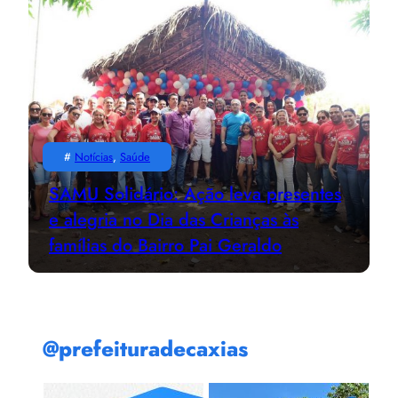
#
Notícias
, 
Saúde
SAMU Solidário: Ação leva presentes
e alegria no Dia das Crianças às
famílias do Bairro Pai Geraldo
@prefeituradecaxias