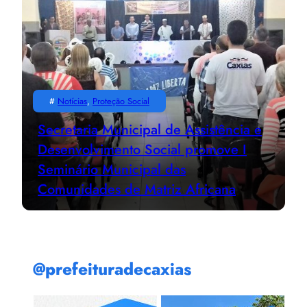
#
Notícias
, 
Proteção Social
Secretaria Municipal de Assistência e
Desenvolvimento Social promove I
Seminário Municipal das
Comunidades de Matriz Africana
@prefeituradecaxias