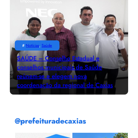
#
Notícias
, 
Saúde
SAÚDE – Conselho Estadual e
conselhos municipais de Saúde
reúnem-se e elegem nova
coordenação da regional de Caxias
@prefeituradecaxias