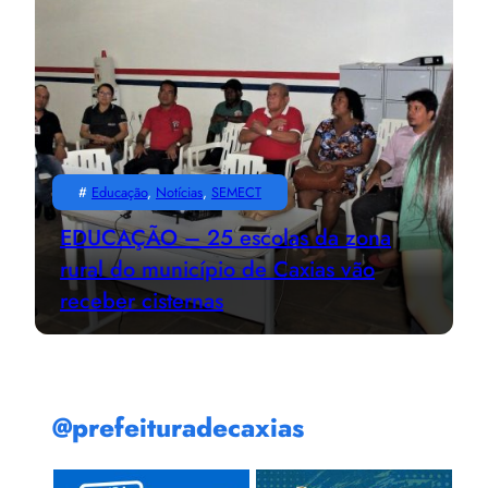
#
Educação
, 
Notícias
, 
SEMECT
EDUCAÇÃO – 25 escolas da zona
rural do município de Caxias vão
receber cisternas
@prefeituradecaxias