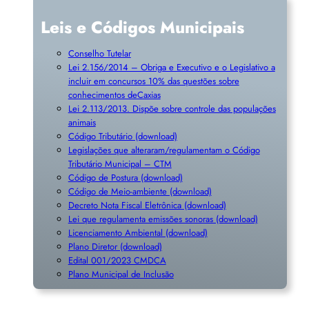
Leis e Códigos Municipais
Conselho Tutelar
Lei 2.156/2014 – Obriga e Executivo e o Legislativo a
incluir em concursos 10% das questões sobre
conhecimentos deCaxias
Lei 2.113/2013. Dispõe sobre controle das populações
animais
Código Tributário (download)
Legislações que alteraram/regulamentam o Código
Tributário Municipal – CTM
Código de Postura (download)
Código de Meio-ambiente (download)
Decreto Nota Fiscal Eletrônica (download)
Lei que regulamenta emissões sonoras (download)
Licenciamento Ambiental (download)
Plano Diretor (download)
Edital 001/2023 CMDCA
Plano Municipal de Inclusã
o