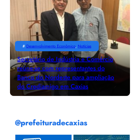
#
Desenvolvimento Econômico
, 
Notícias
Secretário de Indústria e Comércio
reúne-se com representantes do
Banco do Nordeste para ampliação
do Crediamigo em Caxias
@prefeituradecaxias