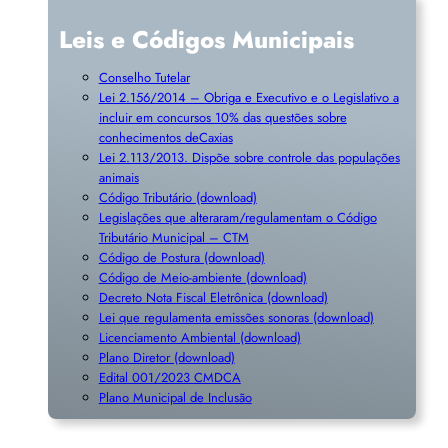
Leis e Códigos Municipais
Conselho Tutelar
Lei 2.156/2014 – Obriga e Executivo e o Legislativo a
incluir em concursos 10% das questões sobre
conhecimentos deCaxias
Lei 2.113/2013. Dispõe sobre controle das populações
animais
Código Tributário (download)
Legislações que alteraram/regulamentam o Código
Tributário Municipal – CTM
Código de Postura (download)
Código de Meio-ambiente (download)
Decreto Nota Fiscal Eletrônica (download)
Lei que regulamenta emissões sonoras (download)
Licenciamento Ambiental (download)
Plano Diretor (download)
Edital 001/2023 CMDCA
Plano Municipal de Inclusã
o