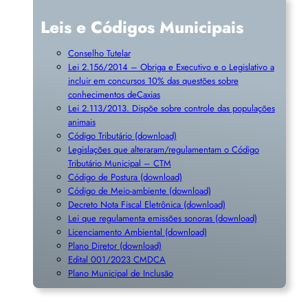
Leis e Códigos Municipais
Conselho Tutelar
Lei 2.156/2014 – Obriga e Executivo e o Legislativo a
incluir em concursos 10% das questões sobre
conhecimentos deCaxias
Lei 2.113/2013. Dispõe sobre controle das populações
animais
Código Tributário (download)
Legislações que alteraram/regulamentam o Código
Tributário Municipal – CTM
Código de Postura (download)
Código de Meio-ambiente (download)
Decreto Nota Fiscal Eletrônica (download)
Lei que regulamenta emissões sonoras (download)
Licenciamento Ambiental (download)
Plano Diretor (download)
Edital 001/2023 CMDCA
Plano Municipal de Inclusã
o