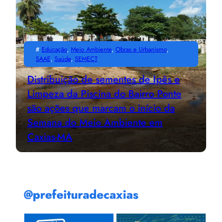
#
Educação
, 
Meio Ambiente
, 
Obras e Urbanismo
, 
SAAE
, 
Saúde
, 
SEMECT
Distribuição de sementes de Ipês e
Limpeza da Piscina do Bairro Ponte
são ações que marcam o início da
Semana do Meio Ambiente em
Caxias-MA
@prefeituradecaxias