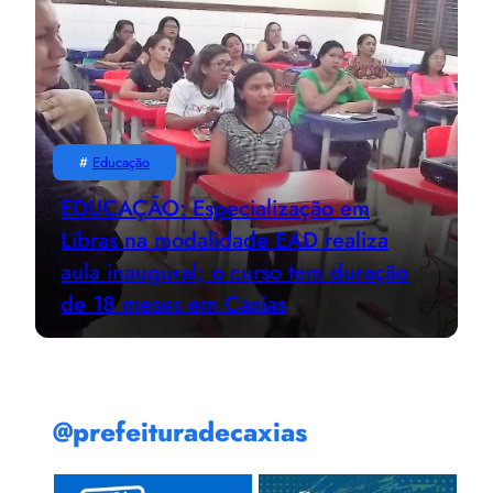
#
Educação
EDUCAÇÃO: Especialização em
Libras na modalidade EAD realiza
aula inaugural; o curso tem duração
de 18 meses em Caxias
@prefeituradecaxias