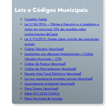
Leis e Códigos Municipais
Conselho Tutelar
Lei 2.156/2014 – Obriga e Executivo e o Legislativo a
incluir em concursos 10% das questões sobre
conhecimentos deCaxias
Lei 2.113/2013. Dispõe sobre controle das populações
animais
Código Tributário (download)
Legislações que alteraram/regulamentam o Código
Tributário Municipal – CTM
Código de Postura (download)
Código de Meio-ambiente (download)
Decreto Nota Fiscal Eletrônica (download)
Lei que regulamenta emissões sonoras (download)
Licenciamento Ambiental (download)
Plano Diretor (download)
Edital 001/2023 CMDCA
Plano Municipal de Inclusã
o