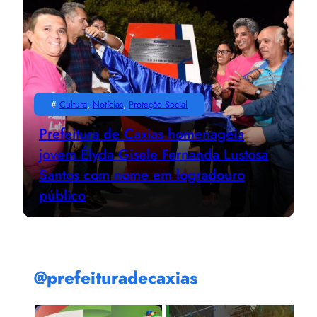
#
Cultura
, 
Notícias
, 
Proteção Social
Prefeitura de Caxias homenageia
jovem Élyda Gisele Fernanda Lustosa
Santos com nome em logradouro
público
@prefeituradecaxias