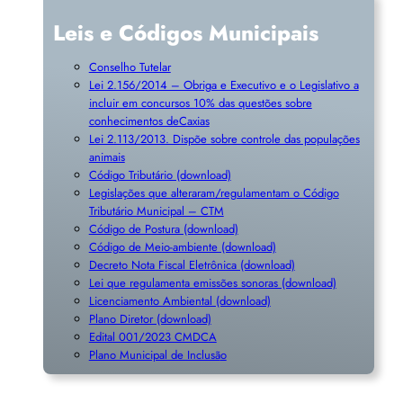
Leis e Códigos Municipais
Conselho Tutelar
Lei 2.156/2014 – Obriga e Executivo e o Legislativo a
incluir em concursos 10% das questões sobre
conhecimentos deCaxias
Lei 2.113/2013. Dispõe sobre controle das populações
animais
Código Tributário (download)
Legislações que alteraram/regulamentam o Código
Tributário Municipal – CTM
Código de Postura (download)
Código de Meio-ambiente (download)
Decreto Nota Fiscal Eletrônica (download)
Lei que regulamenta emissões sonoras (download)
Licenciamento Ambiental (download)
Plano Diretor (download)
Edital 001/2023 CMDCA
Plano Municipal de Inclusã
o