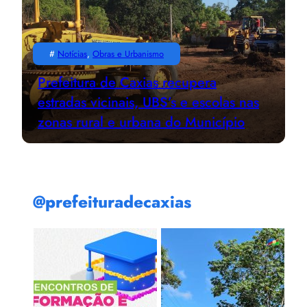
#
Notícias
, 
Obras e Urbanismo
Prefeitura de Caxias recupera
estradas vicinais, UBS’s e escolas nas
zonas rural e urbana do Município
@prefeituradecaxias