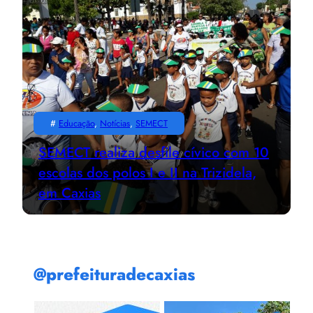
#
Educação
, 
Notícias
, 
SEMECT
SEMECT realiza desfile cívico com 10
escolas dos polos I e II na Trizidela,
em Caxias
@prefeituradecaxias