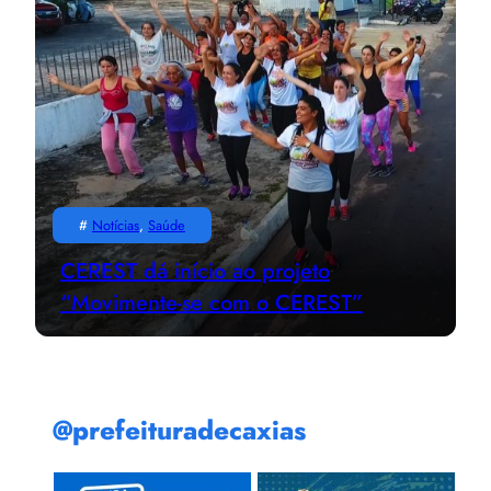
#
Notícias
, 
Saúde
CEREST dá início ao projeto
“Movimente-se com o CEREST”
@prefeituradecaxias