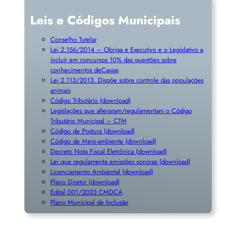
Leis e Códigos Municipais
Conselho Tutelar
Lei 2.156/2014 – Obriga e Executivo e o Legislativo a
incluir em concursos 10% das questões sobre
conhecimentos deCaxias
Lei 2.113/2013. Dispõe sobre controle das populações
animais
Código Tributário (download)
Legislações que alteraram/regulamentam o Código
Tributário Municipal – CTM
Código de Postura (download)
Código de Meio-ambiente (download)
Decreto Nota Fiscal Eletrônica (download)
Lei que regulamenta emissões sonoras (download)
Licenciamento Ambiental (download)
Plano Diretor (download)
Edital 001/2023 CMDCA
Plano Municipal de Inclusã
o