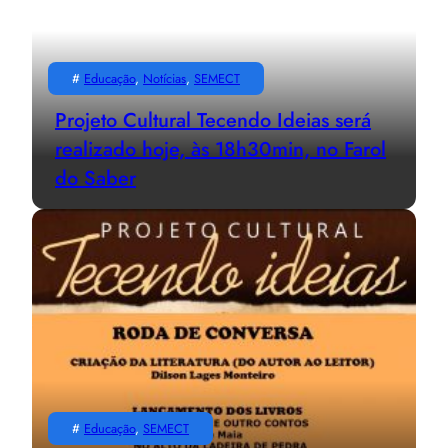
#
Educação
, 
Notícias
, 
SEMECT
Projeto Cultural Tecendo Ideias será
realizado hoje, às 18h30min, no Farol
do Saber
#
Educação
, 
SEMECT