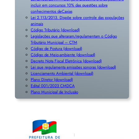
incluir em concursos 10% das questões sobre
conhecimentos deCaxias
Lei 2.113/2013. Dispõe sobre controle das populações
animais
Código Tributário (download)
Legislações que alteraram/regulamentam o Código
Tributário Municipal – CTM
Código de Postura (download)
Código de Meio-ambiente (download)
Decreto Nota Fiscal Eletrônica (download)
Lei que regulamenta emissões sonoras (download)
Licenciamento Ambiental (download)
Plano Diretor (download)
Edital 001/2023 CMDCA
Plano Municipal de Inclusã
o