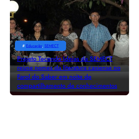
#
Educação
, 
SEMECT
Projeto Tecendo Ideias da SEMECT
reúne nomes da literatura caxiense no
Farol do Saber em noite de
compartilhamento de conhecimentos