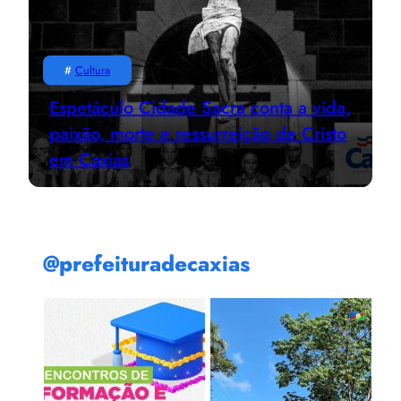
#
Cultura
Espetáculo Cidade Sacra conta a vida,
paixão, morte e ressurreição de Cristo
em Caxias
@prefeituradecaxias