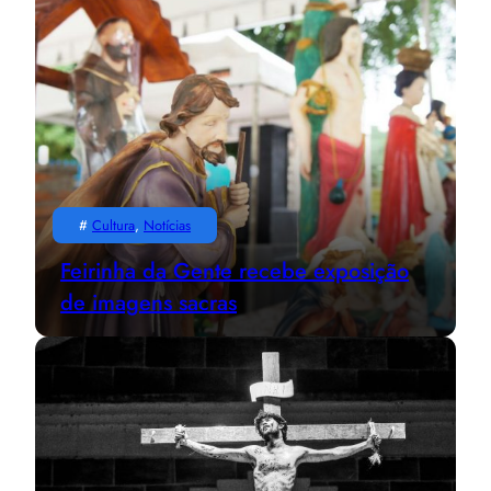
#
Cultura
, 
Notícias
Feirinha da Gente recebe exposição
de imagens sacras