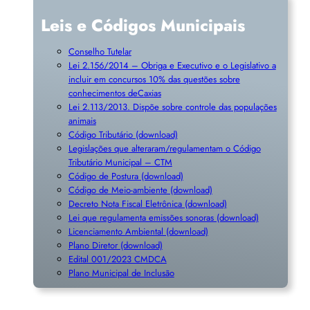
Leis e Códigos Municipais
Conselho Tutelar
Lei 2.156/2014 – Obriga e Executivo e o Legislativo a
incluir em concursos 10% das questões sobre
conhecimentos deCaxias
Lei 2.113/2013. Dispõe sobre controle das populações
animais
Código Tributário (download)
Legislações que alteraram/regulamentam o Código
Tributário Municipal – CTM
Código de Postura (download)
Código de Meio-ambiente (download)
Decreto Nota Fiscal Eletrônica (download)
Lei que regulamenta emissões sonoras (download)
Licenciamento Ambiental (download)
Plano Diretor (download)
Edital 001/2023 CMDCA
Plano Municipal de Inclusã
o