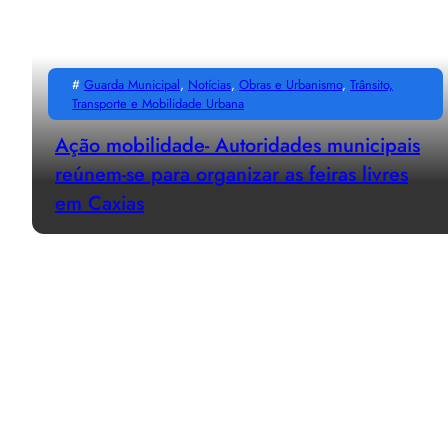
#
Guarda Municipal
, 
Notícias
, 
Obras e Urbanismo
, 
Trânsito,
Transporte e Mobilidade Urbana
Ação mobilidade- Autoridades municipais
reúnem-se para organizar as feiras livres
em Caxias