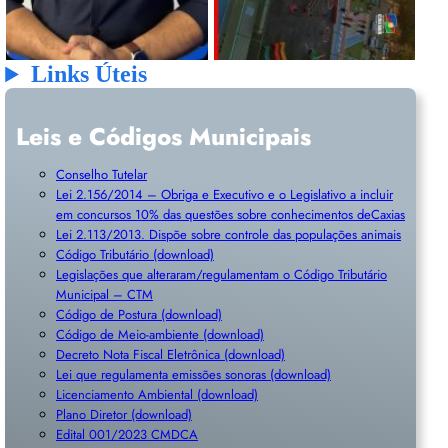
Links Úteis
Leis e Códigos Municipais
Conselho Tutelar
Lei 2.156/2014 – Obriga e Executivo e o Legislativo a incluir
em concursos 10% das questões sobre conhecimentos deCaxias
Lei 2.113/2013. Dispõe sobre controle das populações animais
Código Tributário (download)
Legislações que alteraram/regulamentam o Código Tributário
Municipal – CTM
Código de Postura (download)
Código de Meio-ambiente (download)
Decreto Nota Fiscal Eletrônica (download)
Lei que regulamenta emissões sonoras (download)
Licenciamento Ambiental (download)
Plano Diretor (download)
Edital 001/2023 CMDCA