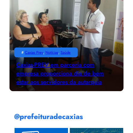
#
Caxias Prev
, 
Notícias
, 
Saúde
Caxias-PREV em parceria com
empresa proporciona dia de bem
estar aos servidores da autarquia
@prefeituradecaxias