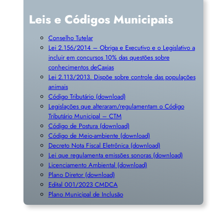
Leis e Códigos Municipais
Conselho Tutelar
Lei 2.156/2014 – Obriga e Executivo e o Legislativo a
incluir em concursos 10% das questões sobre
conhecimentos deCaxias
Lei 2.113/2013. Dispõe sobre controle das populações
animais
Código Tributário (download)
Legislações que alteraram/regulamentam o Código
Tributário Municipal – CTM
Código de Postura (download)
Código de Meio-ambiente (download)
Decreto Nota Fiscal Eletrônica (download)
Lei que regulamenta emissões sonoras (download)
Licenciamento Ambiental (download)
Plano Diretor (download)
Edital 001/2023 CMDCA
Plano Municipal de Inclusã
o