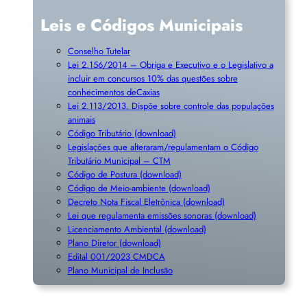
Leis e Códigos Municipais
Conselho Tutelar
Lei 2.156/2014 – Obriga e Executivo e o Legislativo a
incluir em concursos 10% das questões sobre
conhecimentos deCaxias
Lei 2.113/2013. Dispõe sobre controle das populações
animais
Código Tributário (download)
Legislações que alteraram/regulamentam o Código
Tributário Municipal – CTM
Código de Postura (download)
Código de Meio-ambiente (download)
Decreto Nota Fiscal Eletrônica (download)
Lei que regulamenta emissões sonoras (download)
Licenciamento Ambiental (download)
Plano Diretor (download)
Edital 001/2023 CMDCA
Plano Municipal de Inclusã
o