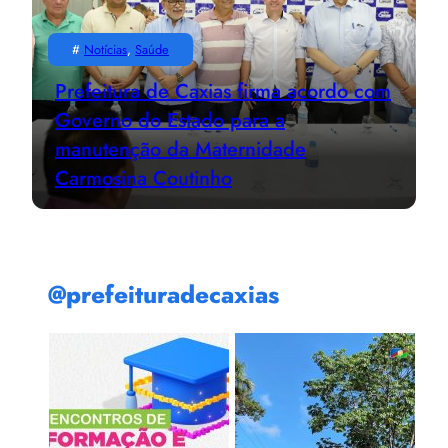
#
Notícias
, 
Saúde
Prefeitura de Caxias firma acordo com
Governo do Estado para a
manutenção da Maternidade
Carmosina Coutinho
@prefeituradecaxias