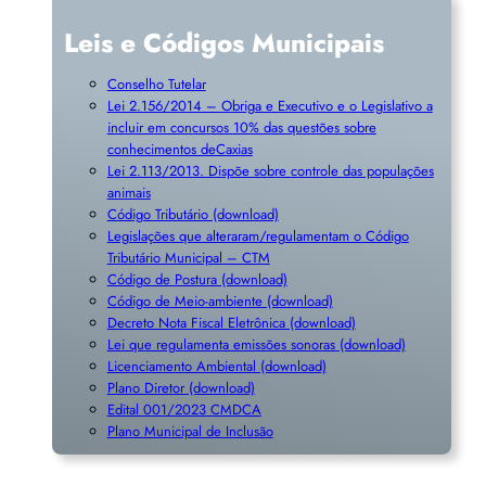
Leis e Códigos Municipais
Conselho Tutelar
Lei 2.156/2014 – Obriga e Executivo e o Legislativo a
incluir em concursos 10% das questões sobre
conhecimentos deCaxias
Lei 2.113/2013. Dispõe sobre controle das populações
animais
Código Tributário (download)
Legislações que alteraram/regulamentam o Código
Tributário Municipal – CTM
Código de Postura (download)
Código de Meio-ambiente (download)
Decreto Nota Fiscal Eletrônica (download)
Lei que regulamenta emissões sonoras (download)
Licenciamento Ambiental (download)
Plano Diretor (download)
Edital 001/2023 CMDCA
Plano Municipal de Inclusã
o