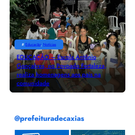
#
Educação
, 
Notícias
EDUCAÇÃO – Escola Antônio
Gonçalves, no Povoado Fortaleza,
realiza homenagens aos pais na
comunidade
@prefeituradecaxias