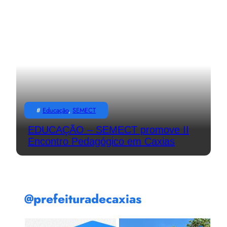
#
Educação
, 
SEMECT
EDUCAÇÃO – SEMECT promove II
Encontro Pedagógico em Caxias
@prefeituradecaxias