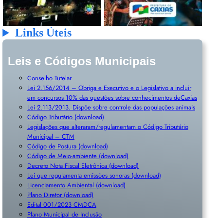
Links Úteis
Leis e Códigos Municipais
Conselho Tutelar
Lei 2.156/2014 – Obriga e Executivo e o Legislativo a incluir
em concursos 10% das questões sobre conhecimentos deCaxias
Lei 2.113/2013. Dispõe sobre controle das populações animais
Código Tributário (download)
Legislações que alteraram/regulamentam o Código Tributário
Municipal – CTM
Código de Postura (download)
Código de Meio-ambiente (download)
Decreto Nota Fiscal Eletrônica (download)
Lei que regulamenta emissões sonoras (download)
Licenciamento Ambiental (download)
Plano Diretor (download)
Edital 001/2023 CMDCA
Plano Municipal de Inclusã
o