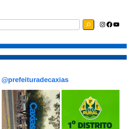
Instagram
Facebook
YouTube
s
Mapa do Site
Webmail
@prefeituradecaxias