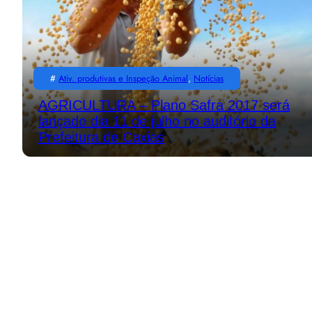
#
Ativ. produtivas e Inspeção Animal
, 
Notícias
AGRICULTURA – Plano Safra 2017 será
lançado dia 11 de julho no auditório da
Prefeitura de Caxias